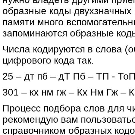
образные коды двухзначных (
памяти много вспомогательн
запоминаются образные коды
Числа кодируются в слова (
цифрового кода так.
25 – дт пб – дТ Пб – ТП - То
301 – кх нм гж – Кх Нм Гж – 
Процесс подбора слов для ч
рекомендую вам пользовать
справочником образных кодо