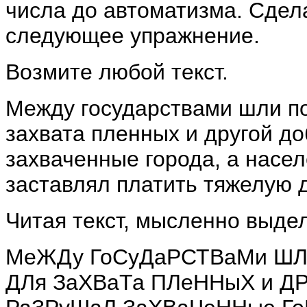
числа до автоматизма. Сдел
следующее упражнение.
Возмите любой текст.
Между государствами шли п
захвата пленных и другой д
захваченные города, а насе
заставлял платить тяжелую 
Читая текст, мысленно выдел
МеЖДу ГоСуДаРСТВаМи ШЛ
ДЛя ЗаХВаТа ПЛеННыХ и ДР