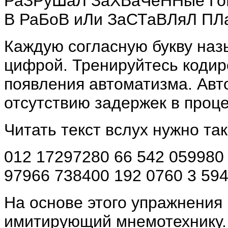
РаЗРуШаЛ ЗаХВаЧеННые Го
В РаБоВ иЛи ЗаСТаВЛяЛ ПЛ
Каждую согласную букву наз
цифрой. Тренируйтесь кодир
появления автоматизма. Авт
отсутствию задержек в проц
Читать текст вслух нужно так
012 17297280 66 542 059980 
97966 738400 192 0760 3 594
На основе этого упражнения
имитирующий мнемотехнику.