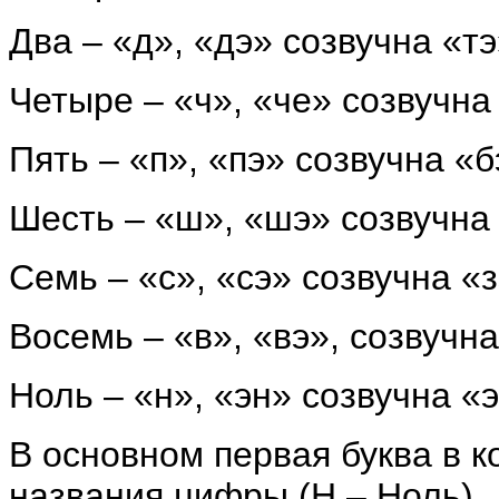
Два – «д», «дэ» созвучна «тэ
Четыре – «ч», «че» созвучна
Пять – «п», «пэ» созвучна «б
Шесть – «ш», «шэ» созвучна
Семь – «с», «сэ» созвучна «
Восемь – «в», «вэ», созвучн
Ноль – «н», «эн» созвучна «
В основном первая буква в к
названия цифры (Н – Ноль).