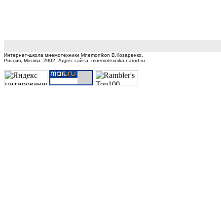
Интернет-школа мнемотехники Mnemonikon В.Козаренко,
Россия, Москва, 2002.
Адрес сайта: mnemotexnika.narod.ru
Суперпамять Тренировка памяти Развитие памяти Мнемотехника Мнемоника