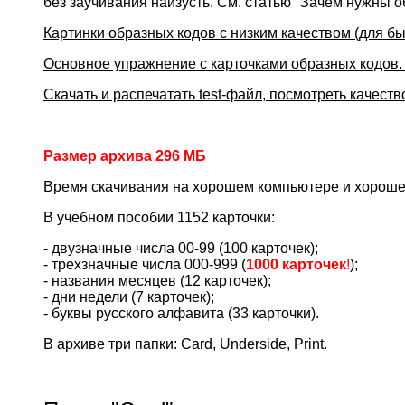
без заучивания наизусть. См. статью "Зачем нужны 
Картинки образных кодов с низким качеством (для бы
Основное упражнение с карточками образных кодов.
Скачать и распечатать test-файл, посмотреть качеств
Размер архива 296 МБ
Время скачивания на хорошем компьютере и хорошей
В учебном пособии 1152 карточки:
- двузначные числа 00-99 (100 карточек);
- трехзначные числа 000-999 (
1000 карточек
!
);
- названия месяцев (12 карточек);
- дни недели (7 карточек);
- буквы русского алфавита (33 карточки).
В архиве три папки: Card, Underside, Print.